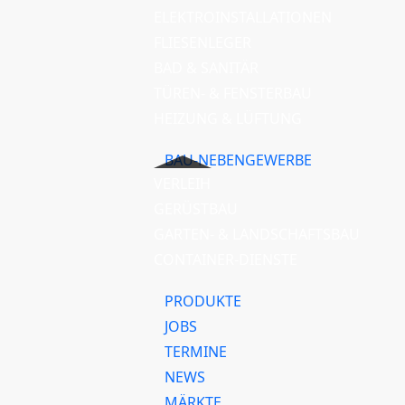
ELEKTROINSTALLATIONEN
FLIESENLEGER
BAD & SANITÄR
TÜREN- & FENSTERBAU
HEIZUNG & LÜFTUNG
BAU-NEBENGEWERBE
VERLEIH
GERÜSTBAU
GARTEN- & LANDSCHAFTSBAU
CONTAINER-DIENSTE
PRODUKTE
JOBS
TERMINE
NEWS
MÄRKTE