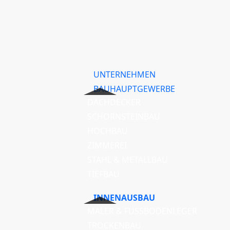
UNTERNEHMEN
BAUHAUPTGEWERBE
DACHDECKER
SCHORNSTEINBAU
HOCHBAU
ZIMMEREI
STAHL & METALLBAU
TIEFBAU
INNENAUSBAU
MALER & FUSSBODENLEGER
TROCKENBAU