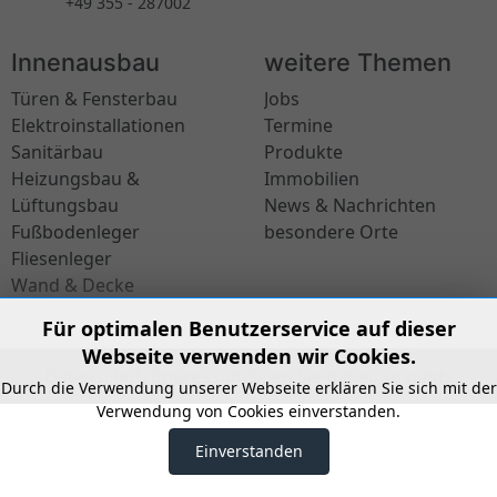
+49 355 - 287002
Innenausbau
weitere Themen
Türen & Fensterbau
Jobs
Elektroinstallationen
Termine
Sanitärbau
Produkte
Heizungsbau &
Immobilien
Lüftungsbau
News & Nachrichten
Fußbodenleger
besondere Orte
Fliesenleger
Wand & Decke
Für optimalen Benutzerservice auf dieser
Webseite verwenden wir Cookies.
Datenschutz
Impressum
Seien Sie dabei, so gehts
Durch die Verwendung unserer Webseite erklären Sie sich mit der
Verwendung von Cookies einverstanden.
Einverstanden