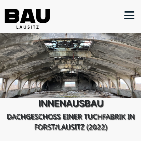
INNENAUSBAU
DACHGESCHOSS EINER TUCHFABRIK IN
FORST/LAUSITZ (2022)