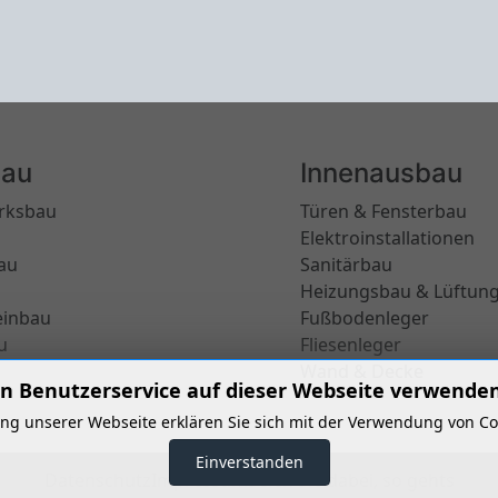
au
Innenausbau
rksbau
Türen & Fensterbau
Elektroinstallationen
au
Sanitärbau
Heizungsbau & Lüftun
einbau
Fußbodenleger
u
Fliesenleger
Wand & Decke
n Benutzerservice auf dieser Webseite verwenden
g unserer Webseite erklären Sie sich mit der Verwendung von Co
Einverstanden
Datenschutz
Impressum
Seien Sie dabei, so gehts