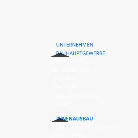
UNTERNEHMEN
BAUHAUPTGEWERBE
DACHDECKER
SCHORNSTEINBAU
HOCHBAU
ZIMMEREI
STAHL & METALLBAU
TIEFBAU
INNENAUSBAU
MALER & FUSSBODENLEGER
TROCKENBAU