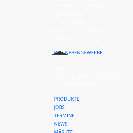
ELEKTROINSTALLATIONEN
FLIESENLEGER
BAD & SANITÄR
TÜREN- & FENSTERBAU
HEIZUNG & LÜFTUNG
BAU-NEBENGEWERBE
VERLEIH
GERÜSTBAU
GARTEN- & LANDSCHAFTSBAU
CONTAINER-DIENSTE
PRODUKTE
JOBS
TERMINE
NEWS
MÄRKTE