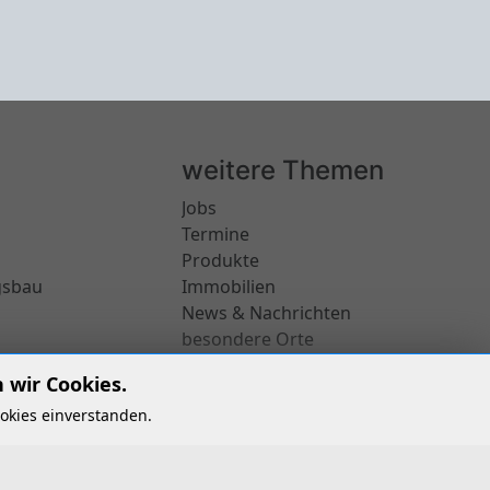
weitere Themen
Jobs
Termine
Produkte
gsbau
Immobilien
News & Nachrichten
besondere Orte
 wir Cookies.
okies einverstanden.