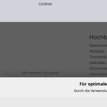
Lindner
Hochb
Mauerwe
Holzbau
Trockenb
Lehmbau
Schornst
Wir beraten Sie gerne!
Gerüstba
+49 355 - 287002
Für optimale
Durch die Verwendun