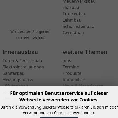
Mauerwerksbau
Holzbau
Trockenbau
Lehmbau
Schornsteinbau
Wir beraten Sie gerne!
Gerüstbau
+49 355 - 287002
Innenausbau
weitere Themen
Türen & Fensterbau
Jobs
Elektroinstallationen
Termine
Sanitärbau
Produkte
Heizungsbau &
Immobilien
Lüftungsbau
News & Nachrichten
Fußbodenleger
besondere Orte
Für optimalen Benutzerservice auf dieser
Fliesenleger
Webseite verwenden wir Cookies.
Wand & Decke
Durch die Verwendung unserer Webseite erklären Sie sich mit der
Verwendung von Cookies einverstanden.