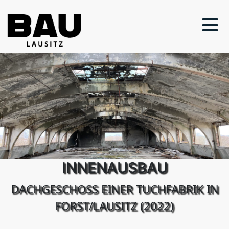
INNENAUSBAU
DACHGESCHOSS EINER TUCHFABRIK IN
FORST/LAUSITZ (2022)