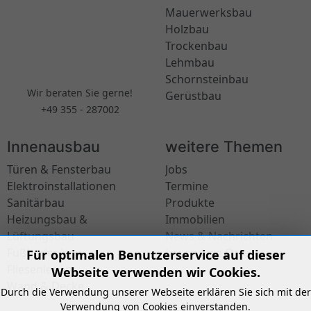
Mauerwerksbau
Holzbau
Trockenbau
Lehmbau
Schornsteinbau
Wir beraten Sie gerne!
Gerüstbau
+49 355 - 287002
Innenausbau
weitere Themen
Türen & Fensterbau
Jobs
Elektroinstallationen
Termine
Sanitärbau
Produkte
Heizungsbau &
Immobilien
Lüftungsbau
News & Nachrichten
Fußbodenleger
besondere Orte
Für optimalen Benutzerservice auf dieser
Fliesenleger
Webseite verwenden wir Cookies.
Wand & Decke
Durch die Verwendung unserer Webseite erklären Sie sich mit der
Verwendung von Cookies einverstanden.