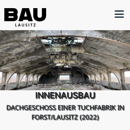
INNENAUSBAU
DACHGESCHOSS EINER TUCHFABRIK IN
FORST/LAUSITZ (2022)