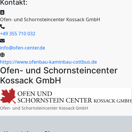
Kontakt:
Ofen- und Schornsteincenter Kossack GmbH
+49 355 710 032
info@ofen-center.de
https://www.ofenbau-kaminbau-cottbus.de
Ofen- und Schornsteincenter
Kossack GmbH
+
−
Ofen- und Schornsteincenter Kossack GmbH
Leaflet
|
©
OpenStreetMap
contributors,
CC-BY-SA
, Imagery ©
OSM