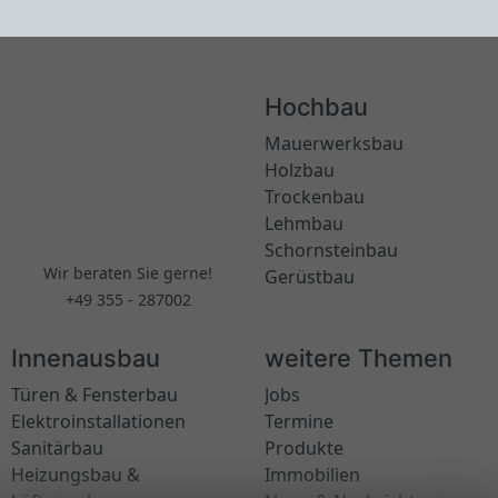
Hochbau
Mauerwerksbau
Holzbau
Trockenbau
Lehmbau
Schornsteinbau
Wir beraten Sie gerne!
Gerüstbau
+49 355 - 287002
Innenausbau
weitere Themen
Türen & Fensterbau
Jobs
Elektroinstallationen
Termine
Sanitärbau
Produkte
Heizungsbau &
Immobilien