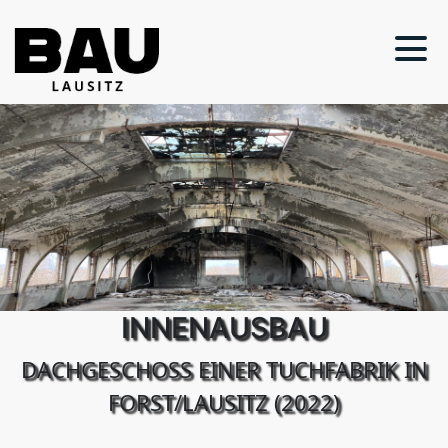
INNENAUSBAU
DACHGESCHOSS EINER TUCHFABRIK IN
FORST/LAUSITZ (2022)