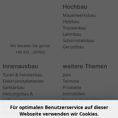
Hochbau
Mauerwerksbau
Holzbau
Trockenbau
Lehmbau
Schornsteinbau
Wir beraten Sie gerne!
Gerüstbau
+49 355 - 287002
Innenausbau
weitere Themen
Türen & Fensterbau
Jobs
Elektroinstallationen
Termine
Sanitärbau
Produkte
Heizungsbau &
Immobilien
Lüftungsbau
News & Nachrichten
Fußbodenleger
besondere Orte
Für optimalen Benutzerservice auf dieser
Fliesenleger
Webseite verwenden wir Cookies.