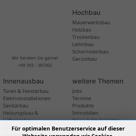
Hochbau
Mauerwerksbau
Holzbau
Trockenbau
Lehmbau
Schornsteinbau
Wir beraten Sie gerne!
Gerüstbau
+49 355 - 287002
Innenausbau
weitere Themen
Türen & Fensterbau
Jobs
Elektroinstallationen
Termine
Sanitärbau
Produkte
Heizungsbau &
Immobilien
Lüftungsbau
News & Nachrichten
Fußbodenleger
besondere Orte
Für optimalen Benutzerservice auf dieser
Fliesenleger