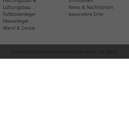
Heizungsbau &
Immobilien
Lüftungsbau
News & Nachrichten
Fußbodenleger
besondere Orte
Fliesenleger
Wand & Decke
Datenschutz
Impressum
Seien Sie dabei, so gehts