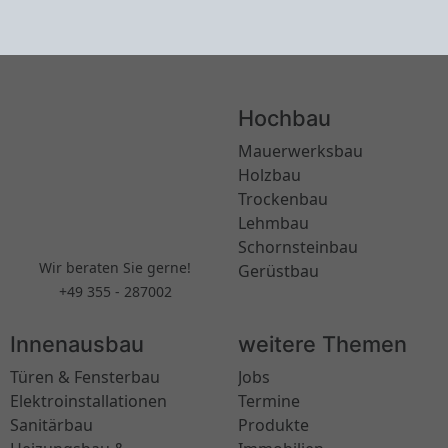
Hochbau
Mauerwerksbau
Holzbau
Trockenbau
Lehmbau
Schornsteinbau
Wir beraten Sie gerne!
Gerüstbau
+49 355 - 287002
Innenausbau
weitere Themen
Türen & Fensterbau
Jobs
Elektroinstallationen
Termine
Sanitärbau
Produkte