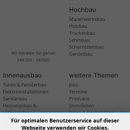
Hochbau
Mauerwerksbau
Holzbau
Trockenbau
Lehmbau
Schornsteinbau
Wir beraten Sie gerne!
Gerüstbau
+49 355 - 287002
Innenausbau
weitere Themen
Türen & Fensterbau
Jobs
Elektroinstallationen
Termine
Sanitärbau
Produkte
Heizungsbau &
Immobilien
Lüftungsbau
News & Nachrichten
Fußbodenleger
besondere Orte
Für optimalen Benutzerservice auf dieser
Fliesenleger
Webseite verwenden wir Cookies.