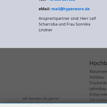
eMail:
mail@hyperworx.de
Ansprechpartner sind: Herr Leif
Scharroba und Frau Sonnika
Lindner
Hochb
Mauerwe
Holzbau
Trockenb
Lehmbau
Schornst
Wir beraten Sie gerne!
Gerüstba
+49 355 - 287002