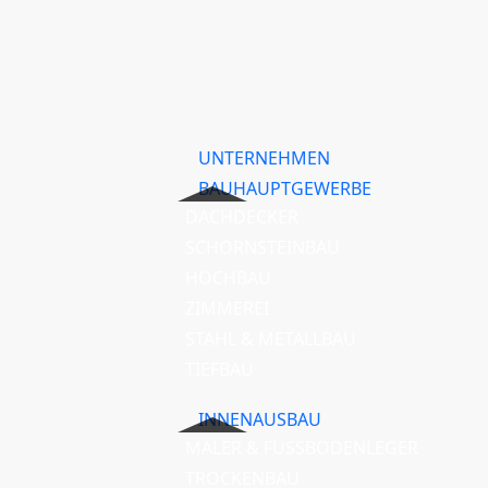
UNTERNEHMEN
BAUHAUPTGEWERBE
DACHDECKER
SCHORNSTEINBAU
HOCHBAU
ZIMMEREI
STAHL & METALLBAU
TIEFBAU
INNENAUSBAU
MALER & FUSSBODENLEGER
TROCKENBAU