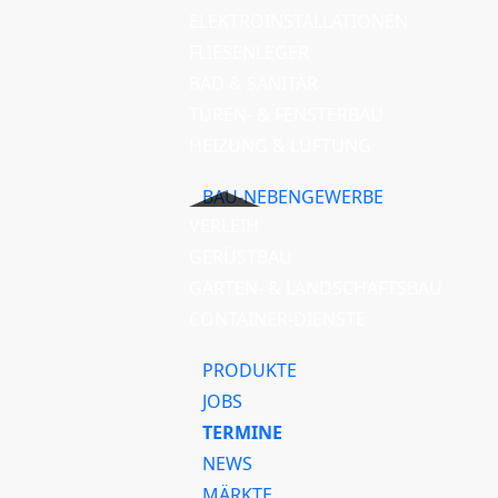
ELEKTROINSTALLATIONEN
FLIESENLEGER
BAD & SANITÄR
TÜREN- & FENSTERBAU
HEIZUNG & LÜFTUNG
BAU-NEBENGEWERBE
VERLEIH
GERÜSTBAU
GARTEN- & LANDSCHAFTSBAU
CONTAINER-DIENSTE
PRODUKTE
JOBS
TERMINE
NEWS
MÄRKTE