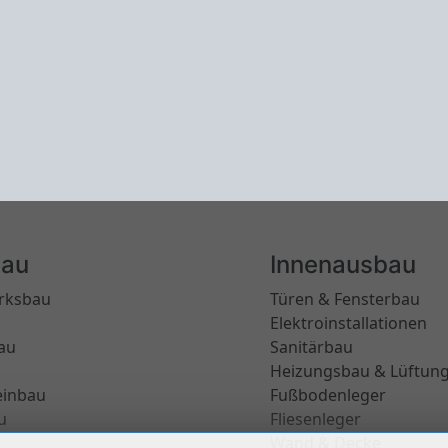
au
Innenausbau
rksbau
Türen & Fensterbau
Elektroinstallationen
au
Sanitärbau
Heizungsbau & Lüftun
einbau
Fußbodenleger
u
Fliesenleger
Wand & Decke