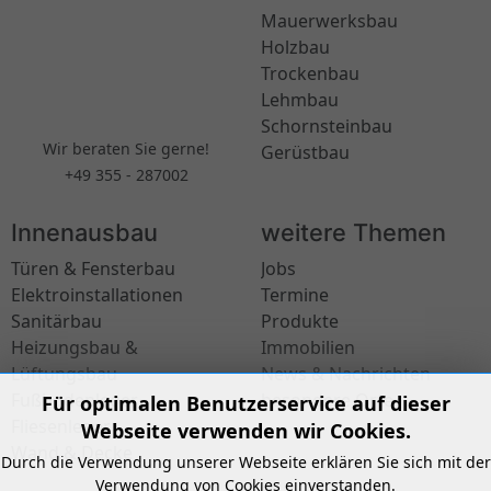
Mauerwerksbau
Holzbau
Trockenbau
Lehmbau
Schornsteinbau
Wir beraten Sie gerne!
Gerüstbau
+49 355 - 287002
Innenausbau
weitere Themen
Türen & Fensterbau
Jobs
Elektroinstallationen
Termine
Sanitärbau
Produkte
Heizungsbau &
Immobilien
Lüftungsbau
News & Nachrichten
Fußbodenleger
besondere Orte
Für optimalen Benutzerservice auf dieser
Fliesenleger
Webseite verwenden wir Cookies.
Wand & Decke
Durch die Verwendung unserer Webseite erklären Sie sich mit der
Verwendung von Cookies einverstanden.