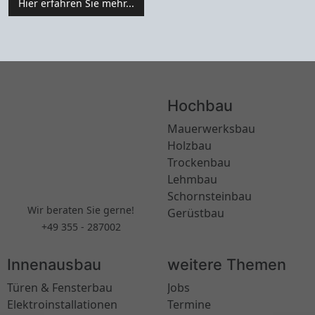
Hier erfahren Sie mehr...
Hochbau
Mauerwerksbau
Holzbau
Trockenbau
Lehmbau
Schornsteinbau
Wir beraten Sie gerne!
Gerüstbau
+49 355 - 287002
Innenausbau
weitere Themen
Türen & Fensterbau
Jobs
Elektroinstallationen
Termine