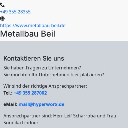
+49 355 28355
+
https://www.metallbau-beil.de
Metallbau Beil
−
Leaflet
|
©
OpenStreetMap
contributors,
CC-BY-SA
, Imagery ©
OSM
Kontaktieren Sie uns
Sie haben Fragen zu Unternehmen?
Sie möchten Ihr Unternehmen hier platzieren?
Wir sind der richtige Ansprechpartner:
Tel.:
+49 355 287002
eMail:
mail@hyperworx.de
Ansprechpartner sind: Herr Leif Scharroba und Frau
Sonnika Lindner