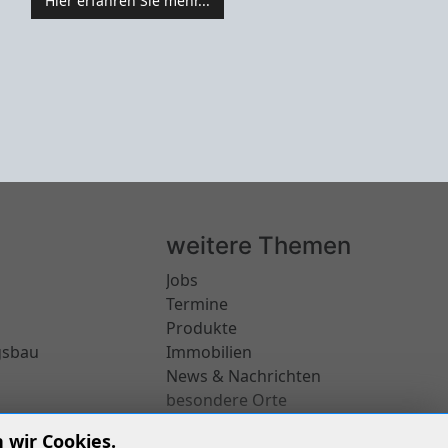
weitere Themen
Jobs
Termine
Produkte
gsbau
Immobilien
News & Nachrichten
besondere Orte
 wir Cookies.