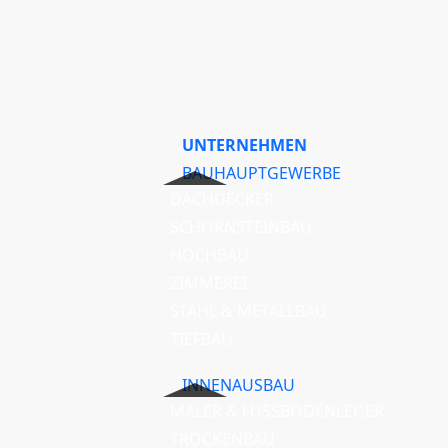
UNTERNEHMEN
BAUHAUPTGEWERBE
DACHDECKER
SCHORNSTEINBAU
HOCHBAU
ZIMMEREI
STAHL & METALLBAU
TIEFBAU
INNENAUSBAU
MALER & FUSSBODENLEGER
TROCKENBAU