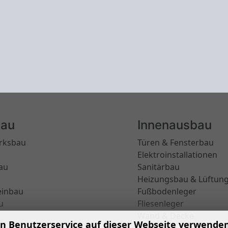
au
Innenausbau
rksbau
Türen & Fensterbau
Elektroinstallationen
au
Sanitärbau
Heizungsbau & Lüftun
einbau
Fußbodenleger
u
Fliesenleger
Wand & Decke
n Benutzerservice auf dieser Webseite verwenden