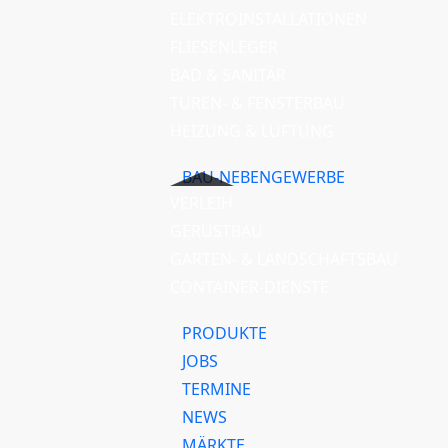
ELEKTROINSTALLATIONEN
FLIESENLEGER
BAD & SANITÄR
TÜREN- & FENSTERBAU
HEIZUNG & LÜFTUNG
BAU-NEBENGEWERBE
VERLEIH
GERÜSTBAU
GARTEN- & LANDSCHAFTSBAU
CONTAINER-DIENSTE
PRODUKTE
JOBS
TERMINE
NEWS
MÄRKTE