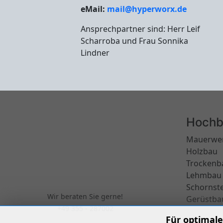
Scharroba und Frau Sonnika
Lindner
Hochb
Mauerwe
Holzbau
Trockenb
Lehmbau
Schornst
Wir beraten Sie gerne!
Gerüstba
+49 355 - 287002
Für optimale