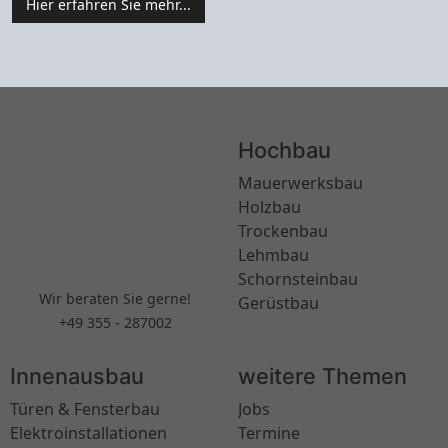
Hier erfahren Sie mehr...
Hochbau
Mauerwerksbau
Holzbau
Trockenbau
Lehmbau
Schornsteinbau
Wir beraten Sie gerne!
Gerüstbau
+49 355 - 287002
Innenausbau
weitere Themen
Türen & Fensterbau
Jobs
Elektroinstallationen
Termine