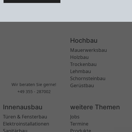
Hochbau
Mauerwerksbau
Holzbau
Trockenbau
Lehmbau
Schornsteinbau
Wir beraten Sie gerne!
Gerüstbau
+49 355 - 287002
Innenausbau
weitere Themen
Türen & Fensterbau
Jobs
Elektroinstallationen
Termine
Sanitärbau
Produkte